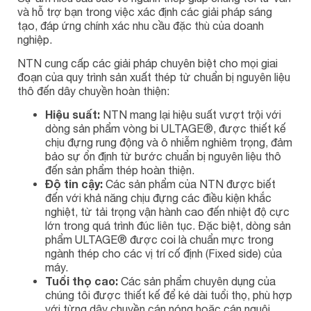
và hỗ trợ bạn trong việc xác định các giải pháp sáng
tạo, đáp ứng chính xác nhu cầu đặc thù của doanh
nghiệp.
NTN cung cấp các giải pháp chuyên biệt cho mọi giai
đoạn của quy trình sản xuất thép từ chuẩn bị nguyên liệu
thô đến dây chuyền hoàn thiện:
Hiệu suất:
NTN mang lại hiệu suất vượt trội với
dòng sản phẩm vòng bi ULTAGE®, được thiết kế
chịu đựng rung động và ô nhiễm nghiêm trọng, đảm
bảo sự ổn định từ bước chuẩn bị nguyên liệu thô
đến sản phẩm thép hoàn thiện.
Độ tin cậy:
Các sản phẩm của NTN được biết
đến với khả năng chịu đựng các điều kiện khắc
nghiệt, từ tải trọng vận hành cao đến nhiệt độ cực
lớn trong quá trình đúc liên tục. Đặc biệt, dòng sản
phẩm ULTAGE® được coi là chuẩn mực trong
ngành thép cho các vị trí cố định (Fixed side) của
máy.
Tuổi thọ cao:
Các sản phẩm chuyên dụng của
chúng tôi được thiết kế để ké dài tuổi thọ, phù hợp
với từng dây chuyền cán nóng hoặc cán nguội.