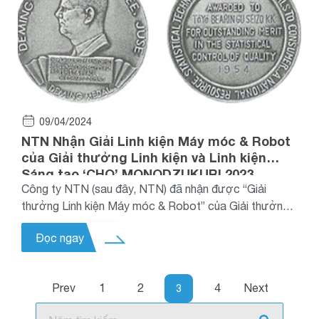
09/04/2024
NTN Nhận Giải Linh kiện Máy móc & Robot
của Giải thưởng Linh kiện và Linh kiện
Sáng tạo ‘CHO’ MONODZUKURI 2023
Công ty NTN (sau đây, NTN) đã nhận được “Giải
thưởng Linh kiện Máy móc & Robot” của Giải thưởng
Linh kiện và Phần phụ Sáng tạo ‘CHO’
Đọc ngay
MONODZUKURI 2023 do Hội nghị MONODZUKURI
Nippon và Nikkan Kogyo Shimbun, Ltd tổ chức.
Prev
1
2
4
Next
3