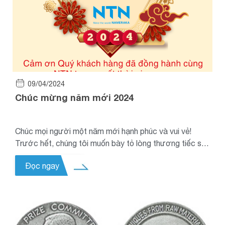
09/04/2024
Chúc mừng năm mới 2024
Chúc mọi người một năm mới hạnh phúc và vui vẻ!
Trước hết, chúng tôi muốn bày tỏ lòng thương tiếc sâu
sắc nhất đối với những người đã mất mạng trong trận
Đọc ngay
động đất xảy ra tại Noto, tỉnh Ishikawa, Nhật Bản vào
ngày 1 tháng 1 năm nay và gửi lời chia buồn sâu sắc
nhất đến tất cả những người bị ảnh hưởng bởi thảm
họa.