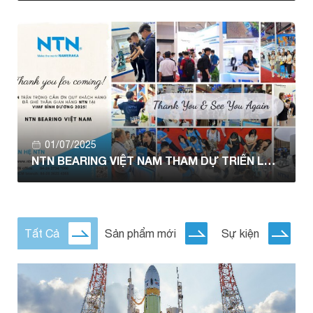
01/07/2025
NTN BEARING VIỆT NAM THAM DỰ TRIỂN LÃM
VIMF 2025 BÌNH DƯƠNG
Tất Cả
Sản phẩm mới
Sự kiện
T