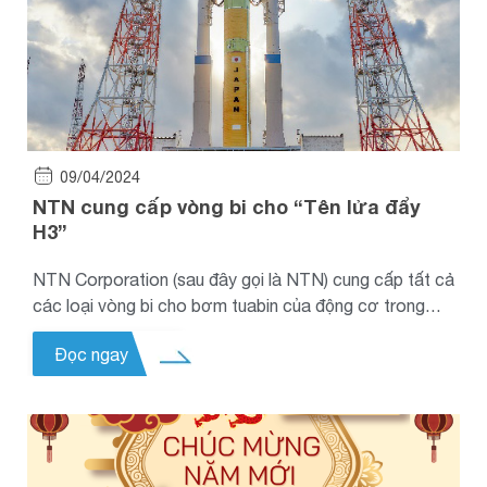
09/04/2024
NTN cung cấp vòng bi cho “Tên lửa đẩy
H3”
NTN Corporation (sau đây gọi là NTN) cung cấp tất cả
các loại vòng bi cho bơm tuabin của động cơ trong
Lần phóng thứ hai của Tên lửa đẩy H3 (H3TF2:
Đọc ngay
Chuyến bay thử nghiệm số 2) được phóng từ Trung
tâm Vũ trụ Tanegashima vào lúc 9:22:55 (JST) ngày 17
tháng 2.