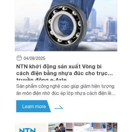
04/08/2025
NTN khởi động sản xuất Vòng bi
cách điện bằng nhựa đúc cho trục
truyền động e-Axle
Sản phẩm công nghệ cao giúp giảm hiện tượng
ăn mòn điện nhờ đúc ép lớp nhựa cách điện lên
bề mặt ngoài và bề rộng của vòng bi. Tập đoàn
Learn more
NTN (sau đây gọi là “NTN”) đã chính thức bắt
đầu sản xuất hàng loạt sản phẩm “Vòng bi cách