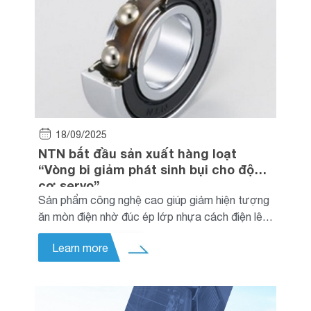
18/09/2025
NTN bắt đầu sản xuất hàng loạt
“Vòng bi giảm phát sinh bụi cho động
cơ servo”
Sản phẩm công nghệ cao giúp giảm hiện tượng
ăn mòn điện nhờ đúc ép lớp nhựa cách điện lên
bề mặt ngoài và bề rộng của vòng bi. Tập đoàn
Learn more
NTN (sau đây gọi là “NTN”) đã chính thức bắt
đầu sản xuất hàng loạt sản phẩm “Vòng bi cách