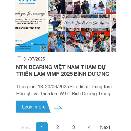
01/07/2025
NTN BEARING VIỆT NAM THAM DỰ
TRIỂN LÃM VIMF 2025 BÌNH DƯƠNG
Thời gian: 18-20/06/2025 Địa điểm: Trung tâm
Hội nghị và Triển lãm WTC Bình Dương Trong 3
ngày diễn ra sự kiện VIMF 2025 – triển lãm công
Learn more
nghiệp quốc tế tại Bình Dương gian hàng của
NTN đã thu hút hơn 300 lượt khách tham quan,
bao gồm nhiều
2
3
4
Next
Prev
1