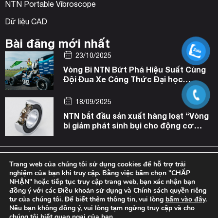
NTN Portable Vibroscope
Dữ liệu CAD
Bài đăng mới nhất
23/10/2025
Vòng Bi NTN Bứt Phá Hiệu Suất Cùng
Đội Đua Xe Công Thức Đại học
Toronto (Canada)
18/09/2025
NTN bắt đầu sản xuất hàng loạt “Vòng
bi giảm phát sinh bụi cho động cơ
servo”
NTN 2026. All rights reserved.
Trang web của chúng tôi sử dụng cookies để hỗ trợ trải
nghiệm của bạn khi truy cập. Bằng việc bấm chọn "CHẤP
Term of Use
Privacy Policy
NHẬN" hoặc tiếp tục truy cập trang web, bạn xác nhận bạn
đồng ý với các Điều khoản sử dụng và Chính sách quyền riêng
tư của chúng tôi. Để biết thêm thông tin, vui lòng
bấm vào đây
.
Nếu bạn không đồng ý, vui lòng tạm ngừng truy cập và cho
chúng tôi biết quan ngại của bạn.