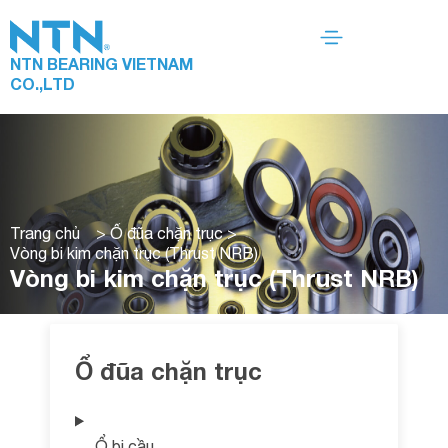
NTN BEARING VIETNAM
CO.,LTD
Trang chủ
>
Ổ đũa chặn trục
>
Vòng bi kim chặn trục (Thrust NRB)
Vòng bi kim chặn trục (Thrust NRB)
Ổ đũa chặn trục
Ổ bi cầu